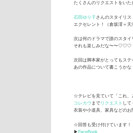
たくさんのリクエストをいた
石田ゆり子
さんのスタイリス
エクセレント！（倉坂澪＝天
次は何のドラマで誰のスタイ
それも楽しみだな〜〜♡♡♡
次回は脚本家がとってもステ
あの作品について書こうかな・
☆テレビを見ていて「これ、
コレカウ
まで
リクエスト
して
衣装や小道具、家具などのお
☆回答も受け付けています！
▶
FaceBook