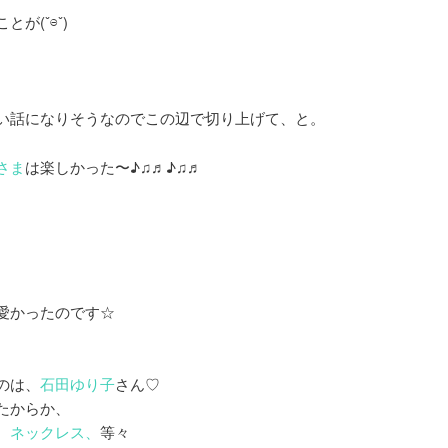
が(ˇ⊖ˇ)
い話になりそうなのでこの辺で切り上げて、と。
さま
は楽しかった〜♪♫♬♪♫♬
愛かったのです☆
のは、
石田ゆり子
さん♡
たからか、
、ネックレス、
等々