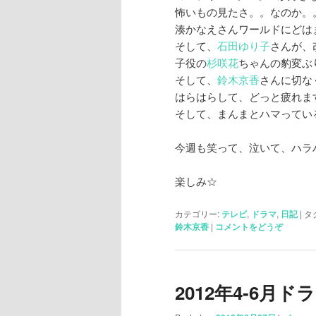
怖いもの見たさ。。なのか。
湊かなえさんワールドにどは
そして、
石田ゆり子
さんが、
子役の
杉咲花
ちゃんの豹変ぶ
そして、
鈴木京香
さんに切な
はらはらして、どっと疲れま
そして、まんまとハマってい
今週も笑って、泣いて、ハラハラ
楽しみ☆
カテゴリー:
テレビ
,
ドラマ
,
日記
|
タ
鈴木京香
|
コメントをどうぞ
2012年4-6月