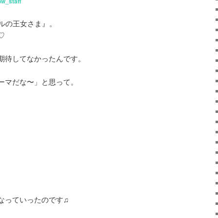
w_staff
エルの王女さま』。
♡
期待してなかったんです。
ーマだな〜」と思って。
なっていったのです♫