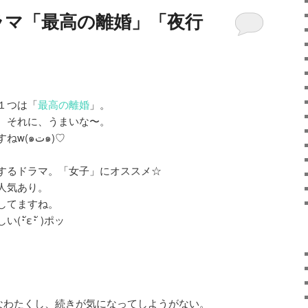
るドラマ「最高の離婚」「夜行
１つは「
最高の離婚
」。
、それに、うまいな〜。
なんか、あの感じ、ニクイですねw(๑ت๑)♡
するドラマ。「女子」にオススメ☆
人気あり。
してますね。
(･ัε･ั )ポッ
なわたくし、続きが気になってしようがない。